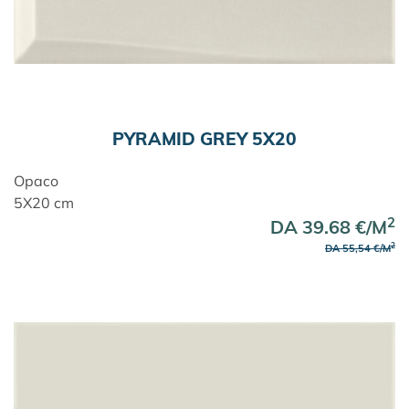
PYRAMID GREY 5X20
Opaco
5X20 cm
2
DA 39.68 €/M
2
DA 55,54 €/M