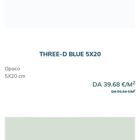
THREE-D BLUE 5X20
Opaco
5X20 cm
2
DA 39.68 €/M
2
DA 55,54 €/M