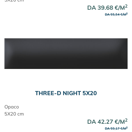
2
DA 39.68 €/M
2
DA 55,54 €/M
THREE-D NIGHT 5X20
Opaco
5X20 cm
2
DA 42.27 €/M
2
DA 59,17 €/M