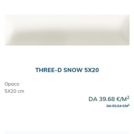
THREE-D SNOW 5X20
Opaco
5X20 cm
2
DA 39.68 €/M
2
DA 55,54 €/M