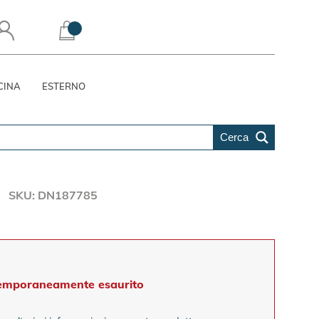
CINA
ESTERNO
Cerca
SKU: DN187785
emporaneamente esaurito