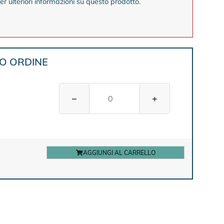
er ulteriori informazioni su questo prodotto.
UO ORDINE
−
+
AGGIUNGI AL CARRELLO