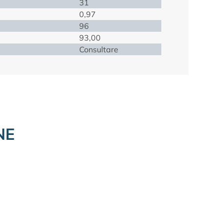
31
0,97
96
93,00
Consultare
NE