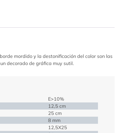
borde mordido y la destonificación del color son las
 un decorado de gráfica muy sutil.
E>10%
12,5 cm
25 cm
8 mm
12,5X25