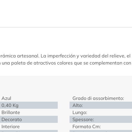
rámica artesanal. La imperfección y variedad del relieve, el 
en una paleta de atractivos colores que se complementan con
Azul
Grado di assorbimento:
0,40 Kg
Alto:
Brillante
Lungo:
Decorato
Spessore:
Interiore
Formato Cm: