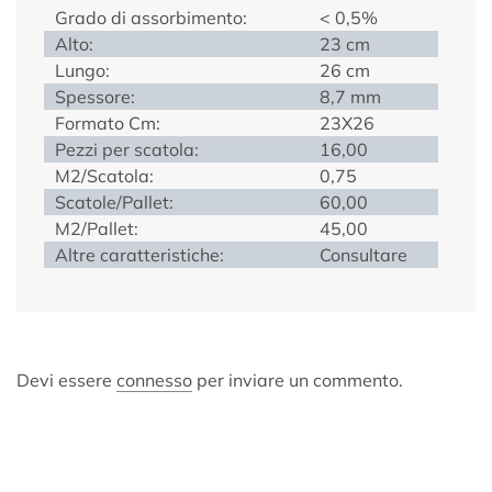
Grado di assorbimento:
< 0,5%
Alto:
23 cm
Lungo:
26 cm
Spessore:
8,7 mm
Formato Cm:
23X26
Pezzi per scatola:
16,00
M2/Scatola:
0,75
Scatole/Pallet:
60,00
M2/Pallet:
45,00
Altre caratteristiche:
Consultare
Devi essere
connesso
per inviare un commento.