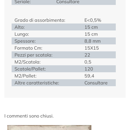
Seriale:
Consultare
Grado di assorbimento:
E<0,5%
Alto:
15 cm
Lungo:
15 cm
Spessore:
8,8 mm
Formato Cm:
15X15
Pezzi per scatola:
22
M2/Scatola:
0,5
Scatole/Pallet:
120
M2/Pallet:
59,4
Altre caratteristiche:
Consultare
I commenti sono chiusi.