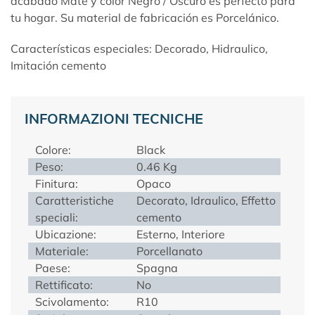
acabado Mate y color Negro / Oscuro es perfecto para
tu hogar. Su material de fabricación es Porcelánico.
Características especiales: Decorado, Hidraulico,
Imitación cemento
INFORMAZIONI TECNICHE
Colore:
Black
Peso:
0.46 Kg
Finitura:
Opaco
Caratteristiche
Decorato, Idraulico, Effetto
speciali:
cemento
Ubicazione:
Esterno, Interiore
Materiale:
Porcellanato
Paese:
Spagna
Rettificato:
No
Scivolamento:
R10