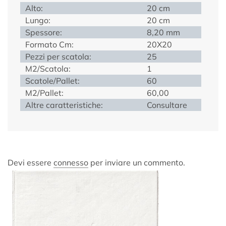
Alto:
20 cm
Lungo:
20 cm
Spessore:
8,20 mm
Formato Cm:
20X20
Pezzi per scatola:
25
M2/Scatola:
1
Scatole/Pallet:
60
M2/Pallet:
60,00
Altre caratteristiche:
Consultare
Devi essere
connesso
per inviare un commento.