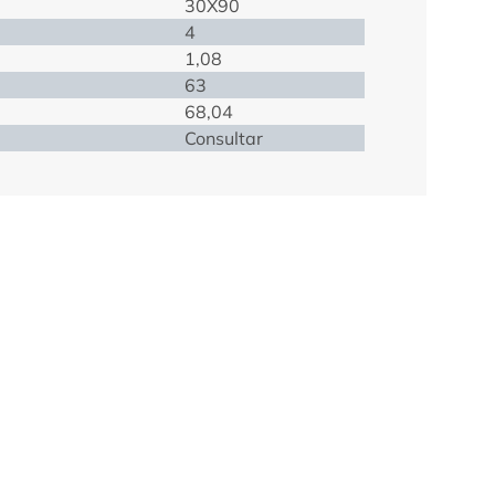
30X90
4
1,08
63
68,04
Consultar