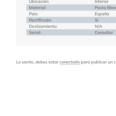
Ubicación:
Interior
Material:
Pasta Bla
País:
España
Rectificado:
Si
Deslizamiento:
N/A
Serial:
Consultar
Lo siento, debes estar
conectado
para publicar un 