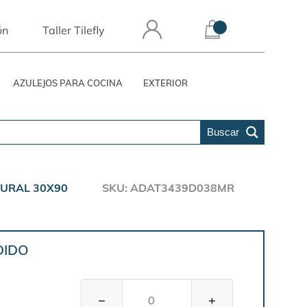
ón
Taller Tilefly
AZULEJOS PARA COCINA
EXTERIOR
Buscar
TURAL 30X90
SKU: ADAT3439D038MR
DIDO
−
+