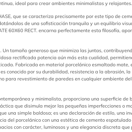
inua, ideal para crear ambientes minimalistas y relajantes
HASE
, que se caracteriza precisamente por este tipo de ce
dotándolas de una sofisticación tranquila y un equilibrio vis
 60X60 RECT. encarna perfectamente esta filosofía, apor
. Un tamaño generoso que minimiza las juntas, contribuyend
osa rectificada potencia aún más esta cualidad, permitiendo
isticada. Fabricada en material porcelánico esmaltado mate, 
es conocido por su durabilidad, resistencia a la abrasión, l
omo para revestimiento de paredes en cualquier ambiente del
temporánea y minimalista, proporciona una superficie de baj
áctica que disimula mejor las pequeñas imperfecciones o mar
una simple baldosa; es una declaración de estilo, una inve
ncia del porcelánico con una estética de cemento espatulad
cios con carácter, luminosos y una elegancia discreta que p