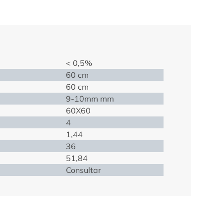
< 0,5%
60 cm
60 cm
9-10mm mm
60X60
4
1,44
36
51,84
Consultar