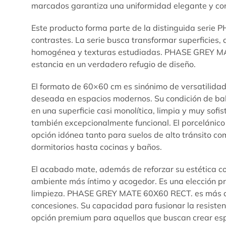
marcados garantiza una uniformidad elegante y cont
Este producto forma parte de la distinguida serie
P
contrastes. La serie busca transformar superficies, 
homogénea y texturas estudiadas. PHASE GREY MATE
estancia en un verdadero refugio de diseño.
El formato de 60×60 cm es sinónimo de versatilidad
deseada en espacios modernos. Su condición de bald
en una superficie casi monolítica, limpia y muy sof
también excepcionalmente funcional. El porcelánico 
opción idónea tanto para suelos de alto tránsito c
dormitorios hasta cocinas y baños.
El acabado mate, además de reforzar su estética con
ambiente más íntimo y acogedor. Es una elección pr
limpieza. PHASE GREY MATE 60X60 RECT. es más que 
concesiones. Su capacidad para fusionar la resiste
opción premium para aquellos que buscan crear espa