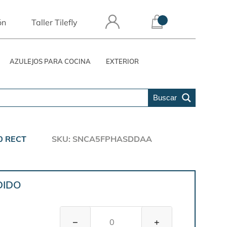
ón
Taller Tilefly
AZULEJOS PARA COCINA
EXTERIOR
Buscar
0 RECT
SKU: SNCA5FPHASDDAA
DIDO
−
+