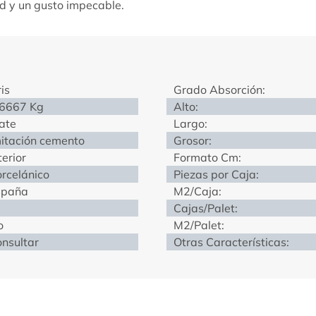
d y un gusto impecable.
is
Grado Absorción:
.6667 Kg
Alto:
ate
Largo:
itación cemento
Grosor:
terior
Formato Cm:
rcelánico
Piezas por Caja:
spaña
M2/Caja:
Cajas/Palet:
o
M2/Palet:
nsultar
Otras Características: