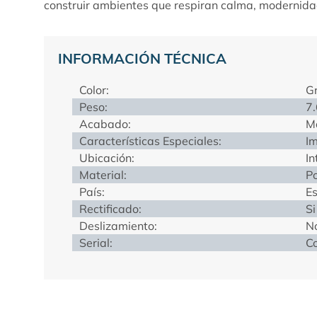
construir ambientes que respiran calma, modernida
INFORMACIÓN TÉCNICA
Color:
Gr
Peso:
7
Acabado:
M
Características Especiales:
Im
Ubicación:
In
Material:
Po
País:
E
Rectificado:
Si
Deslizamiento:
N
Serial:
Co