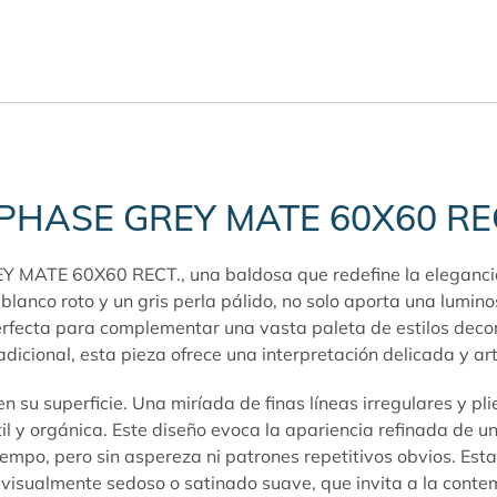
te PHASE GREY MATE 60X60 R
Y MATE 60X60 RECT., una baldosa que redefine la elegancia 
 blanco roto y un gris perla pálido, no solo aporta una lumin
fecta para complementar una vasta paleta de estilos decora
cional, esta pieza ofrece una interpretación delicada y artí
 superficie. Una miríada de finas líneas irregulares y pli
util y orgánica. Este diseño evoca la apariencia refinada de 
empo, pero sin aspereza ni patrones repetitivos obvios. Esta 
 visualmente sedoso o satinado suave, que invita a la contem