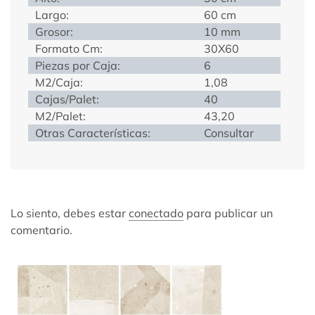
Largo:
60 cm
Grosor:
10 mm
Formato Cm:
30X60
Piezas por Caja:
6
M2/Caja:
1,08
Cajas/Palet:
40
M2/Palet:
43,20
Otras Características:
Consultar
Lo siento, debes estar
conectado
para publicar un
comentario.