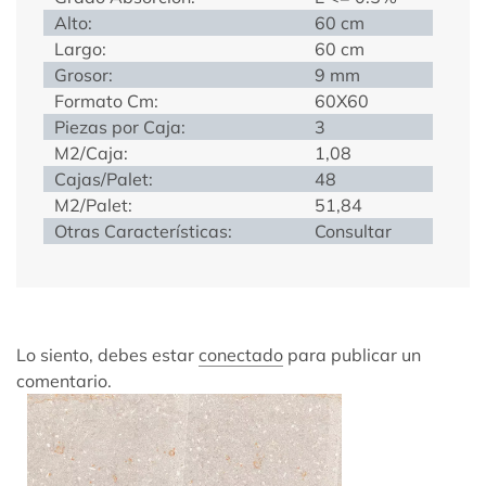
Alto:
60 cm
Largo:
60 cm
Grosor:
9 mm
Formato Cm:
60X60
Piezas por Caja:
3
M2/Caja:
1,08
Cajas/Palet:
48
M2/Palet:
51,84
Otras Características:
Consultar
Lo siento, debes estar
conectado
para publicar un
comentario.