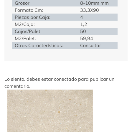
Grosor:
8-10mm mm
Formato Cm:
33,3X90
Piezas por Caja:
4
M2/Caja:
1,2
Cajas/Palet:
50
M2/Palet:
59,94
Otras Características:
Consultar
Lo siento, debes estar
conectado
para publicar un
comentario.