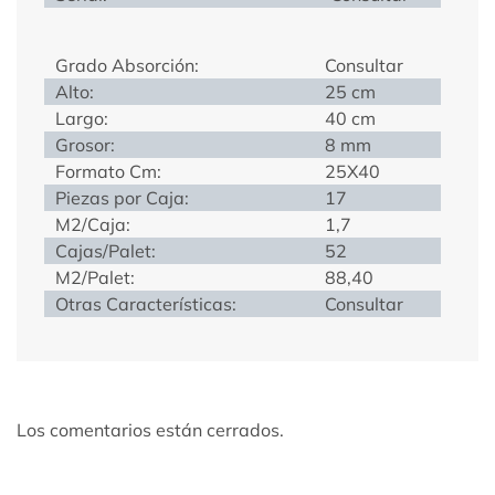
Grado Absorción:
Consultar
Alto:
25 cm
Largo:
40 cm
Grosor:
8 mm
Formato Cm:
25X40
Piezas por Caja:
17
M2/Caja:
1,7
Cajas/Palet:
52
M2/Palet:
88,40
Otras Características:
Consultar
Los comentarios están cerrados.