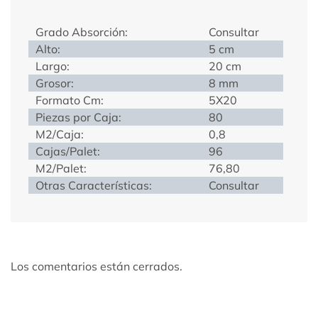
Grado Absorción:
Consultar
Alto:
5 cm
Largo:
20 cm
Grosor:
8 mm
Formato Cm:
5X20
Piezas por Caja:
80
M2/Caja:
0,8
Cajas/Palet:
96
M2/Palet:
76,80
Otras Características:
Consultar
Los comentarios están cerrados.