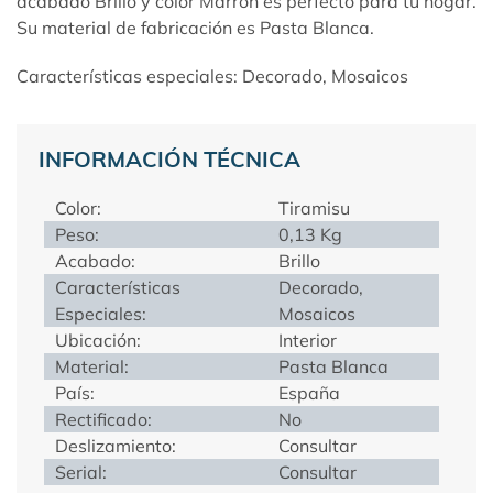
acabado Brillo y color Marrón es perfecto para tu hogar.
Su material de fabricación es Pasta Blanca.
Características especiales: Decorado, Mosaicos
INFORMACIÓN TÉCNICA
Color:
Tiramisu
Peso:
0,13 Kg
Acabado:
Brillo
Características
Decorado,
Especiales:
Mosaicos
Ubicación:
Interior
Material:
Pasta Blanca
País:
España
Rectificado:
No
Deslizamiento:
Consultar
Serial:
Consultar