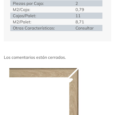
Piezas por Caja:
2
M2/Caja:
0,79
Cajas/Palet:
11
M2/Palet:
8,71
Otras Características:
Consultar
Los comentarios están cerrados.