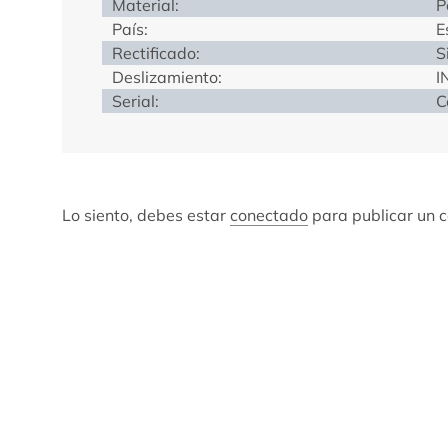
Material:
P
País:
E
Rectificado:
S
Deslizamiento:
I
Serial:
C
Lo siento, debes estar
conectado
para publicar un 