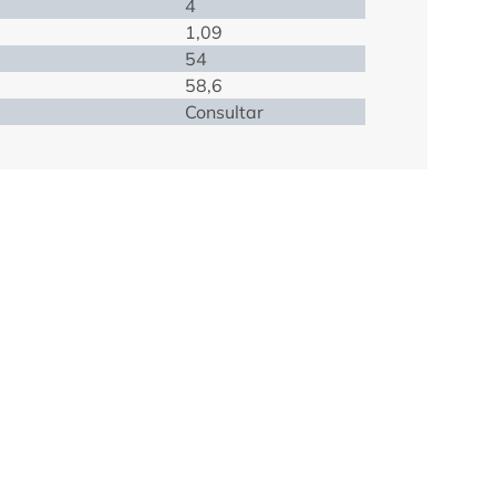
4
1,09
54
58,6
Consultar