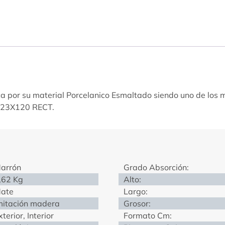
ca por su material Porcelanico Esmaltado siendo uno de los 
o 23X120 RECT.
arrón
Grado Absorción:
,62 Kg
Alto:
ate
Largo:
mitación madera
Grosor:
xterior, Interior
Formato Cm: