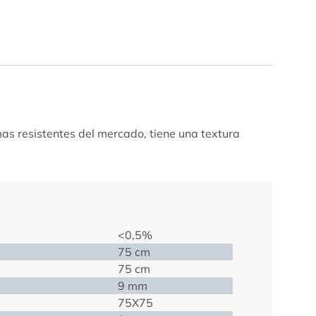
mas resistentes del mercado, tiene una textura
<0,5%
75 cm
75 cm
9 mm
75X75