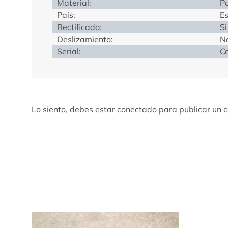
Material:
Po
País:
E
Rectificado:
Si
Deslizamiento:
N
Serial:
Co
Lo siento, debes estar
conectado
para publicar un 