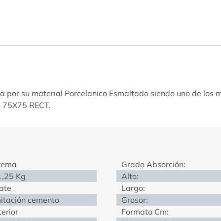
ca por su material Porcelanico Esmaltado siendo uno de los 
o 75X75 RECT.
rema
Grado Absorción:
1,25 Kg
Alto:
ate
Largo:
itación cemento
Grosor:
terior
Formato Cm: