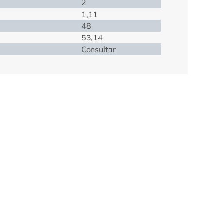
2
1,11
48
53,14
Consultar