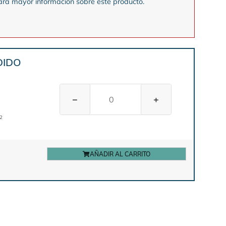
ra mayor informacion sobre este producto.
DIDO
−
+
2
AÑADIR AL CARRITO