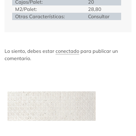
Cajas/Palet:
20
M2/Palet:
28,80
Otras Características:
Consultar
Lo siento, debes estar
conectado
para publicar un
comentario.