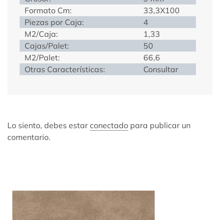
Formato Cm:
33,3X100
Piezas por Caja:
4
M2/Caja:
1,33
Cajas/Palet:
50
M2/Palet:
66,6
Otras Características:
Consultar
Lo siento, debes estar
conectado
para publicar un
comentario.