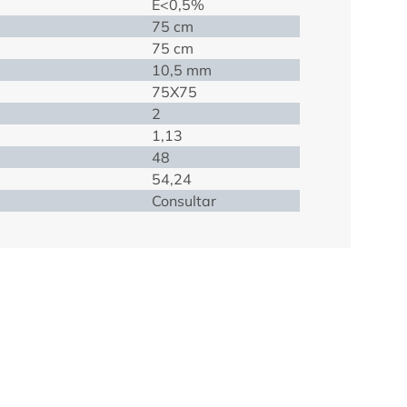
E<0,5%
75 cm
75 cm
10,5 mm
75X75
2
1,13
48
54,24
Consultar