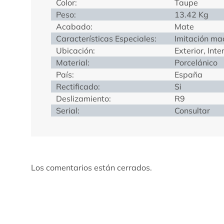
Color:
Taupe
Peso:
13.42 Kg
Acabado:
Mate
Características Especiales:
Imitación ma
Ubicación:
Exterior, Inte
Material:
Porcelánico
País:
España
Rectificado:
Si
Deslizamiento:
R9
Serial:
Consultar
Los comentarios están cerrados.