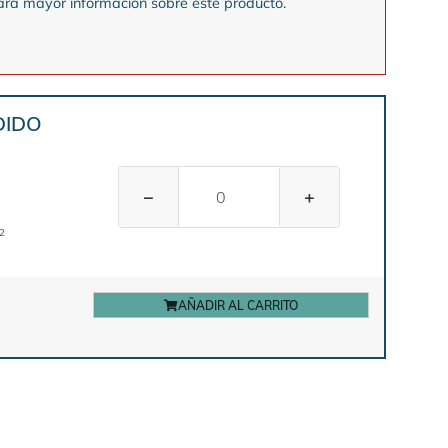
ra mayor informacion sobre este producto.
DIDO
−
+
2
AÑADIR AL CARRITO