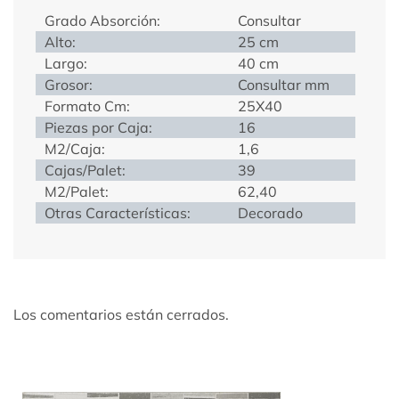
Grado Absorción:
Consultar
Alto:
25 cm
Largo:
40 cm
Grosor:
Consultar mm
Formato Cm:
25X40
Piezas por Caja:
16
M2/Caja:
1,6
Cajas/Palet:
39
M2/Palet:
62,40
Otras Características:
Decorado
Los comentarios están cerrados.