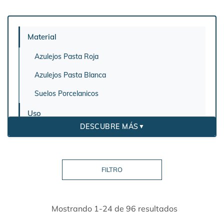
Material
Azulejos Pasta Roja
Azulejos Pasta Blanca
Suelos Porcelanicos
Uso
DESCUBRE MÁS
▼
Revestimiento de pared
Aspecto
Terrazo
Azulejos Imitación Marmol
Mostrando 1-24 de 96 resultados
Mosaicos