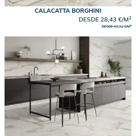
Azulejos 120×120
CALACATTA BORGHINI
Azulejos 100×100
2
DESDE 28,43 €/M
Azulejos 60×120
2
DESDE 43,31 €/M
Azulejos 60×60
Espacio
Suelos para Salón
Revestimiento para Fachadas
Azulejos para Cocina
Azulejos para Baño
Baldosas para Exterior
Color
Azulejos Verdes