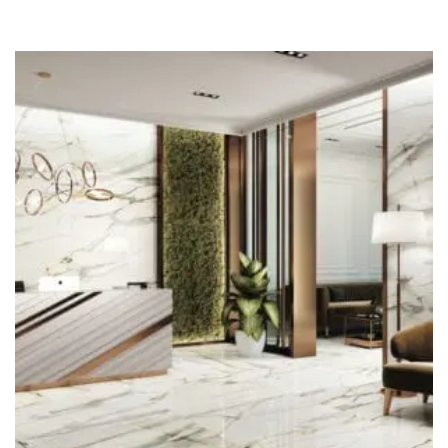
Azulejos Imitación Madera
Azulejos Metro
Baldosas Terracota
Baldosas Hidráulicas
Azulejos Imitación Piedra
Azulejos Hexagonales
Formato
Azulejos 15×15
Azulejos 20×20
Azulejos 25×75
Azulejos 30×60
Azulejos 30×90