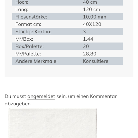
Hoch:
40 cm
Lang:
120 cm
Fliesenstärke:
10,00 mm
Format cm:
40X120
Stück je Karton:
3
M²/Box:
1,44
Box/Palette:
20
M²/Palette:
28,80
Andere Merkmale:
Konsultiere
Du musst
angemeldet
sein, um einen Kommentar
abzugeben.