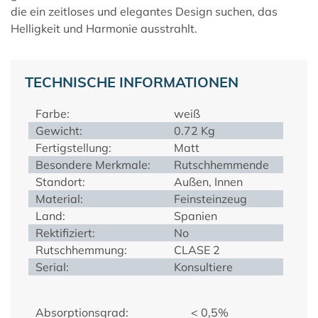
die ein zeitloses und elegantes Design suchen, das
Helligkeit und Harmonie ausstrahlt.
TECHNISCHE INFORMATIONEN
Farbe:
weiß
Gewicht:
0.72 Kg
Fertigstellung:
Matt
Besondere Merkmale:
Rutschhemmende
Standort:
Außen, Innen
Material:
Feinsteinzeug
Land:
Spanien
Rektifiziert:
No
Rutschhemmung:
CLASE 2
Serial:
Konsultiere
Absorptionsgrad:
< 0,5%