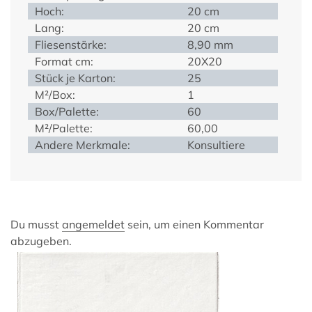
Hoch:
20 cm
Lang:
20 cm
Fliesenstärke:
8,90 mm
Format cm:
20X20
Stück je Karton:
25
M²/Box:
1
Box/Palette:
60
M²/Palette:
60,00
Andere Merkmale:
Konsultiere
Du musst
angemeldet
sein, um einen Kommentar
abzugeben.